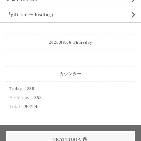
『gift for 〜 healing』
2026.08.06 Thursday
カウンター
Today :
288
Yesterday :
358
Total :
907843
TRATTORIA 遇