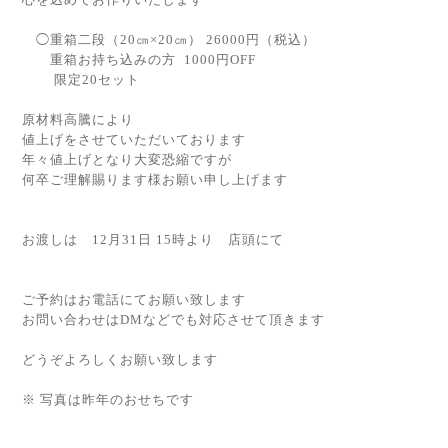
⁡
◯重箱二段（20㎝×20㎝） 26000円（税込）
重箱お持ち込みの方 1000円OFF
限定20セット
⁡⁡
原材料高騰により
値上げをさせていただいております
年々値上げとなり大変恐縮ですが
何卒ご理解賜ります様お願い申し上げます
⁡
お渡しは 12月31日 15時より 店頭にて
⁡
ご予約はお電話にてお願い致します
お問い合わせはDMなどでも対応させて頂きます
⁡
どうぞよろしくお願い致します
⁡
※ 写真は昨年のおせちです