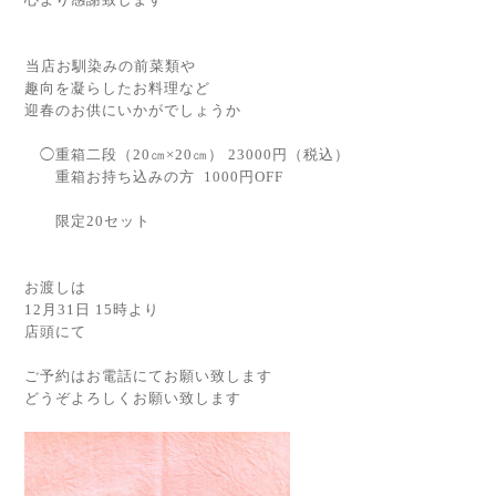
⁡
⁡当店お馴染みの前菜類や
趣向を凝らしたお料理など
迎春のお供にいかがでしょうか
◯重箱二段（20㎝×20㎝） 23000円（税込）
重箱お持ち込みの方 1000円OFF
⁡
限定20セット
⁡
⁡⁡
お渡しは
12月31日 15時より
店頭にて
⁡
ご予約はお電話にてお願い致します
どうぞよろしくお願い致します