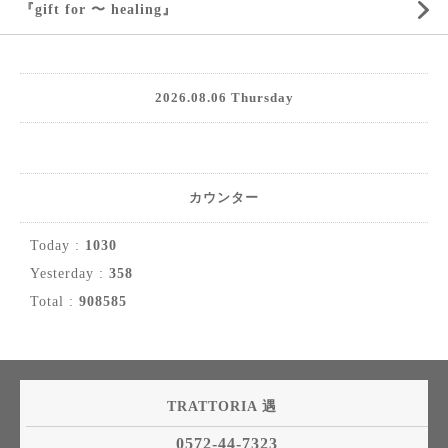
『gift for 〜 healing』
2026.08.06 Thursday
カウンター
Today :
1030
Yesterday :
358
Total :
908585
TRATTORIA 遇
0572-44-7323